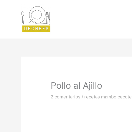
Ir
al
contenido
Pollo al Ajillo
2 comentarios
/
recetas mambo cecote