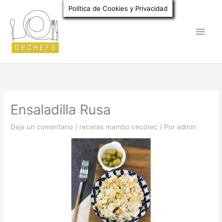
Ir
Política de Cookies y Privacidad
al
Men
contenido
princ
Ensaladilla Rusa
Deja un comentario
/
recetas mambo cecotec
/ Por
admin