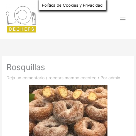
Ir
Política de Cookies y Privacidad
al
Men
contenido
princ
Rosquillas
Deja un comentario
/
recetas mambo cecotec
/ Por
admin