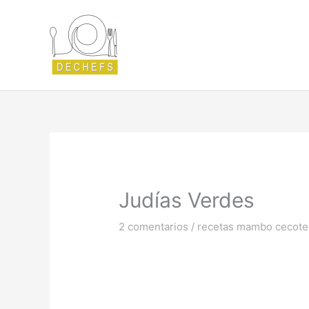
Ir
al
contenido
Judías Verdes
2 comentarios
/
recetas mambo cecote