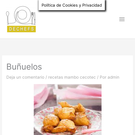
Ir
Política de Cookies y Privacidad
al
Men
contenido
princ
Buñuelos
Deja un comentario
/
recetas mambo cecotec
/ Por
admin