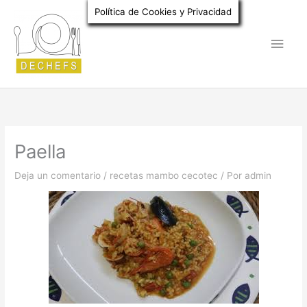
Ir
Política de Cookies y Privacidad
al
Men
contenido
princ
Paella
Deja un comentario
/
recetas mambo cecotec
/ Por
admin